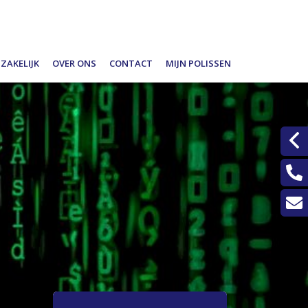
Zakelijk
Over ons
Contact
Mijn polissen
en
Schade melden
Wat doen wij?
Alarmnummers
Ondernemers
Verzekeren
Laat een bericht achter
Werkgevers
Spaardiensten
Een klacht melden?
Pensioen
Hypotheekadvisering
Dát bedoelen we nou met ontzorgen