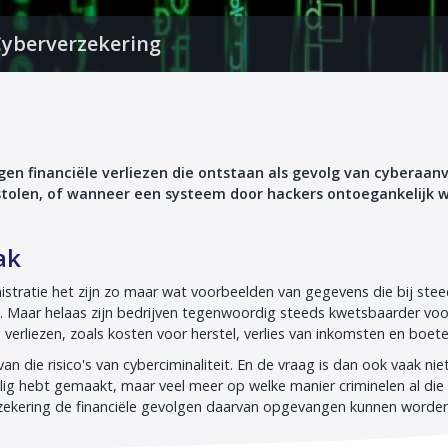
yberverzekering
en financiële verliezen die ontstaan als gevolg van cyberaanv
stolen, of wanneer een systeem door hackers ontoegankelijk 
ak
tratie het zijn zo maar wat voorbeelden van gegevens die bij ste
 Maar helaas zijn bedrijven tegenwoordig steeds kwetsbaarder voo
 verliezen, zoals kosten voor herstel, verlies van inkomsten en boete
an die risico's van cyberciminaliteit. En de vraag is dan ook vaak nie
lig hebt gemaakt, maar veel meer op welke manier criminelen al die
rzekering de financiële gevolgen daarvan opgevangen kunnen worde