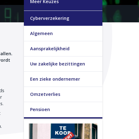
Meer Keuzes
Cyberverzekering
Algemeen
Aansprakelijkheid
allen.
wordt
Uw zakelijke bezittingen
Een zieke ondernemer
eds
Omzetverlies
r
s.
Pensioen
t
n.