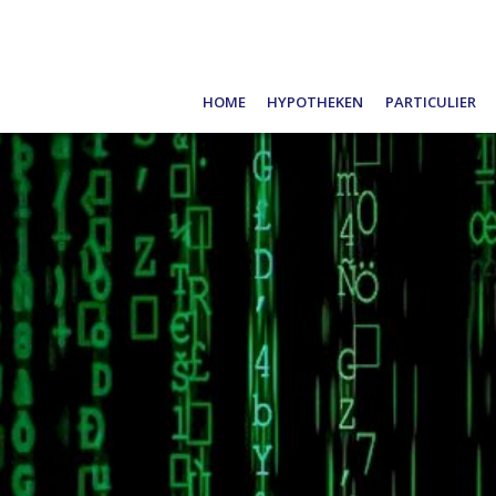
Home
Hypotheken
Particulier
Oeps, een hypotheek (filmpje)
Schade meld
Belangrijke informatie en Tips
Verzekeren
De hypotheekrentes
Pensioen
Bereken zelf uw hypotheek
Sparen