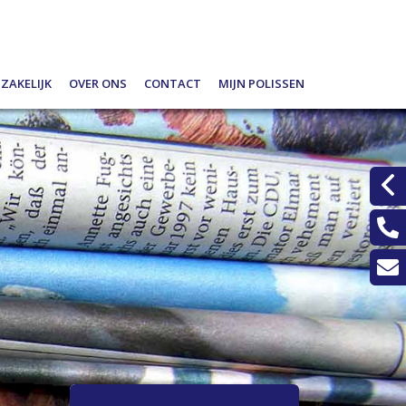
Zakelijk
Over ons
Contact
Mijn polissen
en
Schade melden
Wat doen wij?
Alarmnummers
Ondernemers
Verzekeren
Laat een bericht achter
Werkgevers
Spaardiensten
Een klacht melden?
Pensioen
Hypotheekadvisering
Dát bedoelen we nou met ontzorgen