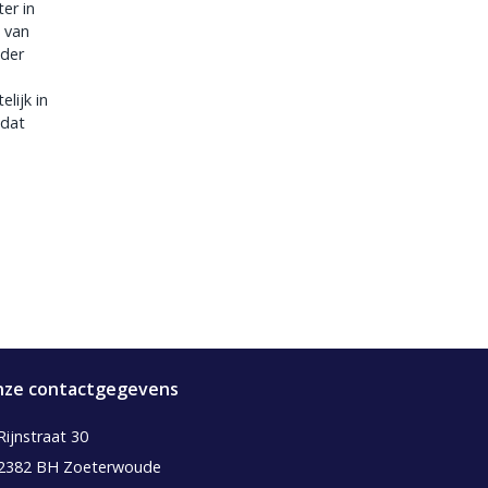
er in
 van
 der
lijk in
adat
ze contactgegevens
Rijnstraat 30
2382 BH Zoeterwoude