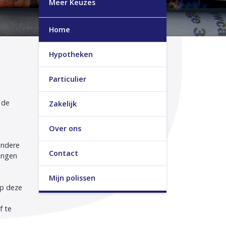
Meer Keuzes
Home
Hypotheken
Particulier
 de
Zakelijk
Over ons
andere
Contact
ingen
Mijn polissen
op deze
f te