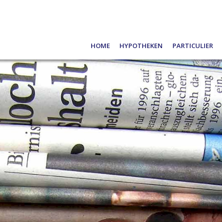
Home
Hypotheken
Particulier
Oeps, een hypotheek (filmpje)
Schade meld
Belangrijke informatie en Tips
Verzekeren
De hypotheekrentes
Pensioen
Bereken zelf uw hypotheek
Sparen